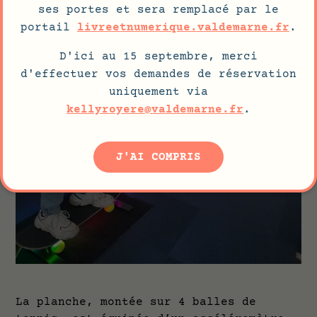
ses portes et sera remplacé par le
portail
livreetnumerique.valdemarne.fr
.
D'ici au 15 septembre, merci
d'effectuer vos demandes de réservation
uniquement via
kellyroyere@valdemarne.fr
.
J'AI COMPRIS
La planche, montée sur 4 balles de