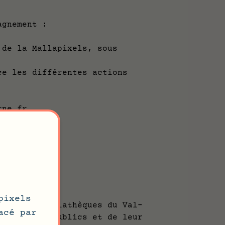
agnement :
e la Mallapixels, sous
 les différentes actions
rne.fr
pixels
dant des médiathèques du Val-
acé par
auprès des publics et de leur