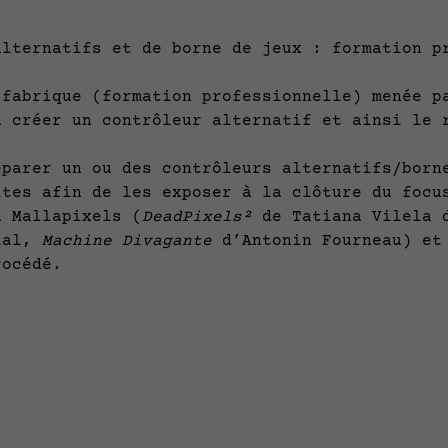
alternatifs et de borne de jeux : formation p
 fabrique (formation professionnelle) menée p
à créer un contrôleur alternatif et ainsi le
éparer un ou des contrôleurs alternatifs/born
ites afin de les exposer à la clôture du focu
a Mallapixels (
DeadPixels²
de Tatiana Vilela d
ial,
Machine Divagante
d’Antonin Fourneau) et 
rocédé.