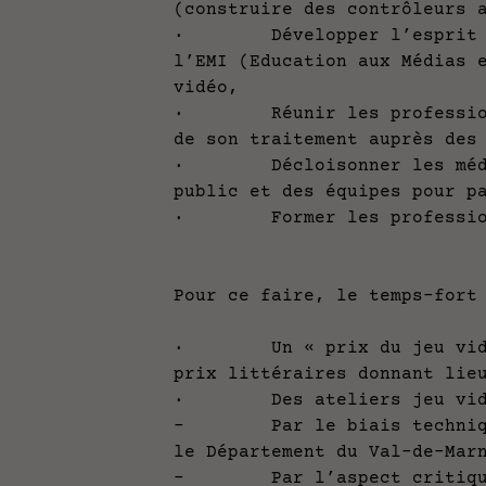
(construire des contrôleurs 
· Développer l’esprit crit
l’EMI (Education aux Médias 
vidéo,
· Réunir les professionnel
de son traitement auprès des
· Décloisonner les médiath
public et des équipes pour p
· Former les professionnel
Pour ce faire, le temps-fort
· Un « prix du jeu vidéo e
prix littéraires donnant lie
· Des ateliers jeu vid
- Par le biais technique (
le Département du Val-de-Ma
- Par l’aspect critique (a