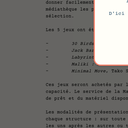
donner facilement accès aux 
médiathèque les professionne
D'ici 
sélection.
Les 5 jeux ont été choisi pa
-
30 Birds
, Ram Ram G
-
Jack Barau
, Rodolph
-
Labyrinthe City
, Da
-
Maliki : Poison of 
-
Minimal Move
, Tako 
Ces jeux seront achetés par 
capacité. Le service de la M
de prêt et du matériel disp
Les modalités de présentatio
chaque structure : sur toute
les uns après les autres ou 