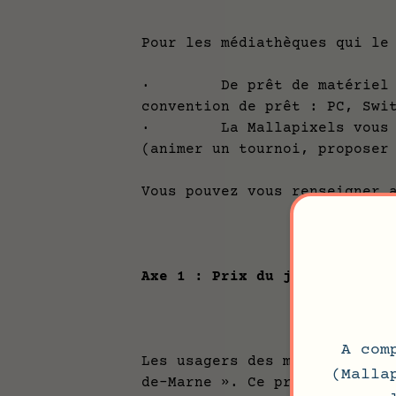
Pour les médiathèques qui le
· De prêt de matériel (sel
convention de prêt : PC, Swi
· La Mallapixels vous prop
(animer un tournoi, proposer
Vous pouvez vous renseigner 
Axe 1 : Prix du jeu vidéo de
A com
Les usagers des médiathèques
(Malla
de-Marne ». Ce prix a pour o