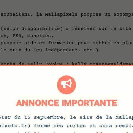
 souhaitent, la Mallapixels propose un accomp
on disponibilité) à réserver sur le site d
tch, PS5, manettes,
ose aide et formation pour mettre en place
 le prix du jeu indépendant, etc.).
auprès de Kelly Royère : kelly.royere@valdema
s médiathèques du Val-de-Marne
ANNONCE IMPORTANTE
pter du 15 septembre, le site de la Malla
 voteront pour le « prix du jeu vidéo indépen
pixels.fr) ferme ses portes et sera rempl
bjectif de valoriser la création francophone 